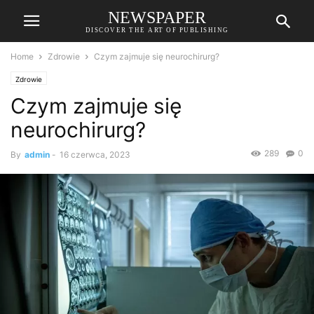
NEWSPAPER
DISCOVER THE ART OF PUBLISHING
Home
Zdrowie
Czym zajmuje się neurochirurg?
Zdrowie
Czym zajmuje się
neurochirurg?
289
0
By
admin
-
16 czerwca, 2023