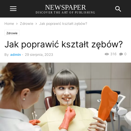
NEWSPAPER
DISCOVER THE ART OF PUBLISHING
Home
Zdrowie
Jak poprawić kształt zębów?
Zdrowie
Jak poprawić kształt zębów?
316
0
By
admin
-
29 sierpnia, 2023