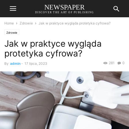
NEWSPAPER
DISCOVER THE ART OF PUBLISHING
Home
Zdrowie
Jak w praktyce wygląda protetyka cyfrowa?
Zdrowie
Jak w praktyce wygląda
protetyka cyfrowa?
281
0
By
admin
-
17 lipca, 2023