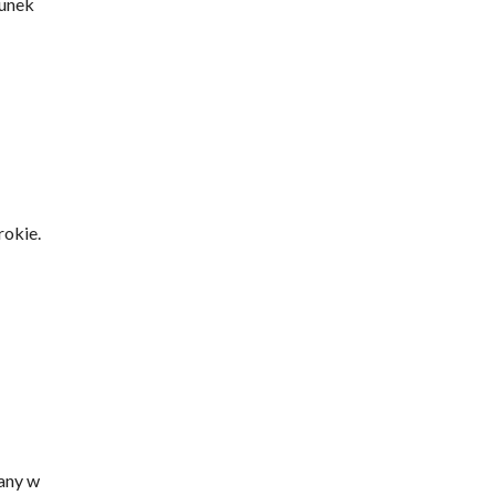
runek
rokie.
any w