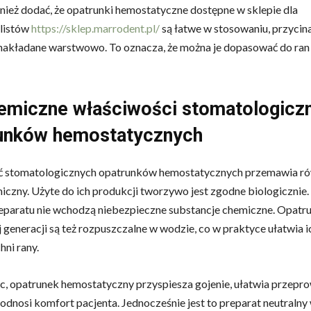
ież dodać, że opatrunki hemostatyczne dostępne w sklepie dla
listów
https://sklep.marrodent.pl/
są łatwe w stosowaniu, przycina
nakładane warstwowo. To oznacza, że można je dopasować do ran
emiczne właściwości stomatologicz
unków hemostatycznych
ć stomatologicznych opatrunków hemostatycznych przemawia ró
iczny. Użyte do ich produkcji tworzywo jest zgodne biologicznie.
eparatu nie wchodzą niebezpieczne substancje chemiczne. Opatr
 generacji są też rozpuszczalne w wodzie, co w praktyce ułatwia 
hni rany.
, opatrunek hemostatyczny przyspiesza gojenie, ułatwia przepr
podnosi komfort pacjenta. Jednocześnie jest to preparat neutraln