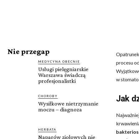
Nie przegap
Opatrunek 
MEDYCYNA OBECNIE
procesu od
Usługi pielęgniarskie
Wyjątkowe 
Warszawa świadczą
w stomatol
profesjonalistki
Jak d
CHOROBY
Wysiłkowe nietrzymanie
moczu – diagnoza
Najważnie
krwawienia
HERBATA
bakterios
Naparów ziołowych nie