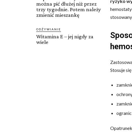
ryzyko wy
można pić dłużej niż przez
hemostatyc
trzy tygodnie. Potem należy
zmienić mieszankę
stosowany
ODŻYWIANIE
Sposo
Witamina E – jej nigdy za
wiele
hemos
Zastosowan
Stosuje si
zamknię
ochrony
zamknię
ogranic
Opatrunek