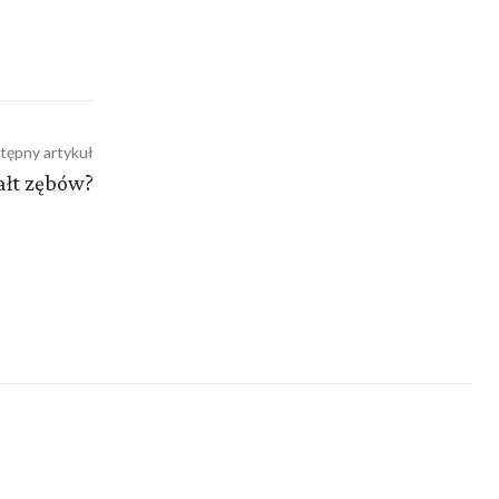
tępny artykuł
ałt zębów?