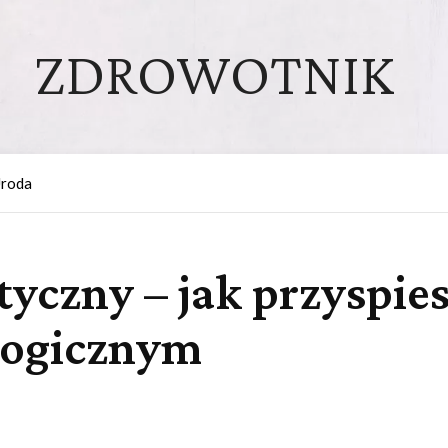
ZDROWOTNIK
roda
czny – jak przyspies
logicznym