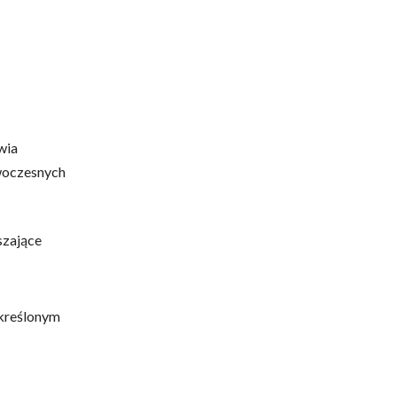
wia
woczesnych
szające
określonym