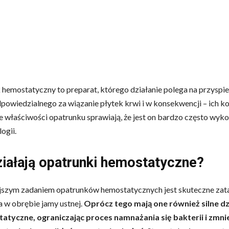
hemostatyczny to preparat, którego działanie polega na przyspi
powiedzialnego za wiązanie płytek krwi i w konsekwencji – ich ko
właściwości opatrunku sprawiają, że jest on bardzo często wyk
ogii.
ziałają opatrunki hemostatyczne?
jszym zadaniem opatrunków hemostatycznych jest skuteczne za
 w obrębie jamy ustnej.
Oprócz tego mają one również silne dz
tatyczne, ograniczając proces namnażania się bakterii i zmni