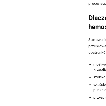
procesie z
Dlacz
hemos
Stosowani
przeprowa
opatrunkó
możliwo
krzepli
szybkoś
właściw
punkcie
przyspi