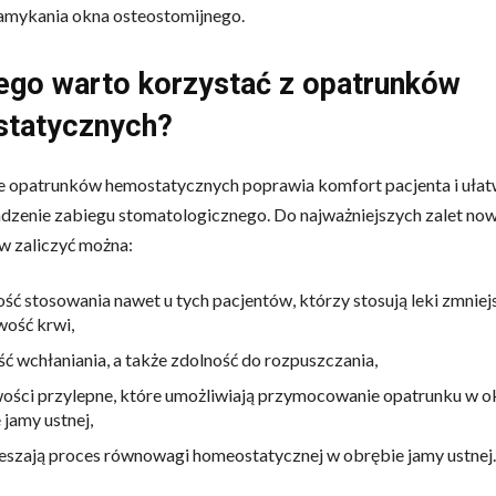
amykania okna osteostomijnego.
ego warto korzystać z opatrunków
tatycznych?
e opatrunków hemostatycznych poprawia komfort pacjenta i ułat
dzenie zabiegu stomatologicznego. Do najważniejszych zalet no
w zaliczyć można:
ść stosowania nawet u tych pacjentów, którzy stosują leki zmniej
wość krwi,
ć wchłaniania, a także zdolność do rozpuszczania,
ości przylepne, które umożliwiają przymocowanie opatrunku w 
 jamy ustnej,
eszają proces równowagi homeostatycznej w obrębie jamy ustnej.