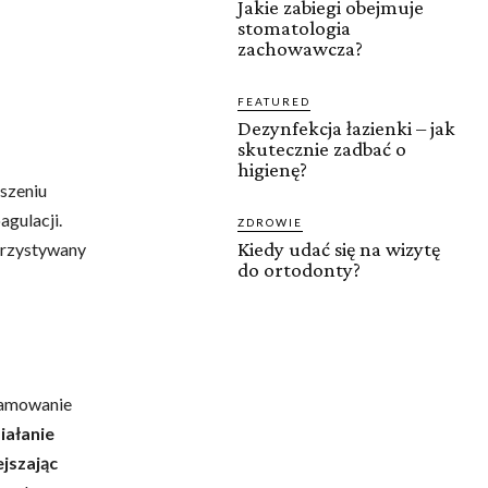
Jakie zabiegi obejmuje
stomatologia
zachowawcza?
FEATURED
Dezynfekcja łazienki – jak
skutecznie zadbać o
higienę?
eszeniu
agulacji.
ZDROWIE
Kiedy udać się na wizytę
orzystywany
do ortodonty?
tamowanie
iałanie
ejszając