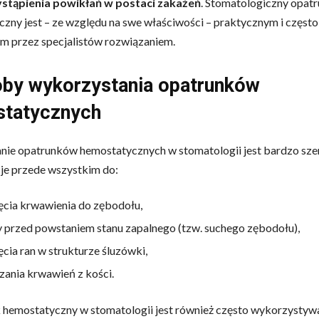
stąpienia powikłań w postaci zakażeń
. Stomatologiczny opat
zny jest – ze względu na swe właściwości – praktycznym i często
m przez specjalistów rozwiązaniem.
by wykorzystania opatrunków
tatycznych
ie opatrunków hemostatycznych w stomatologii jest bardzo sze
ę je przede wszystkim do:
cia krwawienia do zębodołu,
 przed powstaniem stanu zapalnego (tzw. suchego zębodołu),
cia ran w strukturze śluzówki,
zania krwawień z kości.
 hemostatyczny w stomatologii jest również często wykorzystyw