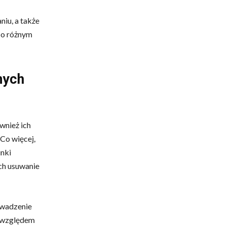
niu, a także
 o różnym
nych
wnież ich
 Co więcej,
unki
ich usuwanie
owadzenie
y względem