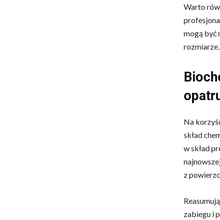
Warto równ
profesjona
mogą być 
rozmiarze.
Bioch
opatr
Na korzyś
skład chem
w skład pr
najnowszej
z powierzc
Reasumując
zabiegu i 