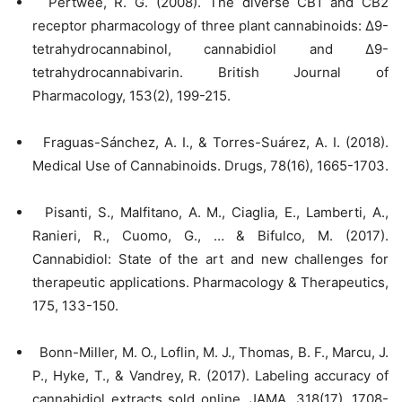
Pertwee, R. G. (2008). The diverse CB1 and CB2
receptor pharmacology of three plant cannabinoids: Δ9-
tetrahydrocannabinol, cannabidiol and Δ9-
tetrahydrocannabivarin. British Journal of
Pharmacology, 153(2), 199-215.
Fraguas-Sánchez, A. I., & Torres-Suárez, A. I. (2018).
Medical Use of Cannabinoids. Drugs, 78(16), 1665-1703.
Pisanti, S., Malfitano, A. M., Ciaglia, E., Lamberti, A.,
Ranieri, R., Cuomo, G., … & Bifulco, M. (2017).
Cannabidiol: State of the art and new challenges for
therapeutic applications. Pharmacology & Therapeutics,
175, 133-150.
Bonn-Miller, M. O., Loflin, M. J., Thomas, B. F., Marcu, J.
P., Hyke, T., & Vandrey, R. (2017). Labeling accuracy of
cannabidiol extracts sold online. JAMA, 318(17), 1708-