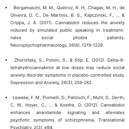
Bergamaschi, M. M., Queiroz, R. H., Chagas, M. H., de
Oliveira, D. C., De Martinis, B. S., Kapczinski, F., … &
Crippa, J. A. (2011). Cannabidiol reduces the anxiety
induced by simulated public speaking in treatment-
naive social phobia patients.
Neuropsychopharmacology, 36(6), 1219-1226.
Zhornitsky, S., Potvin, S., & Stip, E. (2012). Delta-9-
tetrahydrocannabinol at low doses may reduce social
anxiety disorder symptoms in placebo-controlled study.
Depression and Anxiety, 29(3), 259-262.
Leweke, F. M., Piomelli, D., Pahlisch, F., Muhl, D., Gerth,
C. W., Hoyer, C., … & Koethe, D. (2012). Cannabidiol
enhances anandamide signaling and alleviates
psychotic symptoms of schizophrenia. Translational
Psychiatry, 2(3), e94.