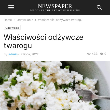
NEWSPAPER
DISCOVER THE ART OF PUBLISHING
Home
Odżywianie
Właściwości odżywcze twarogu
Odżywianie
Właściwości odżywcze
twarogu
433
0
By
admin
-
7 lipca, 2022