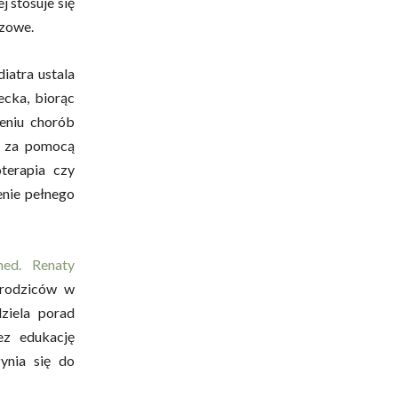
 stosuje się
azowe.
diatra ustala
ecka, biorąc
eniu chorób
ie za pomocą
oterapia czy
enie pełnego
med. Renaty
e rodziców w
ziela porad
ez edukację
ynia się do