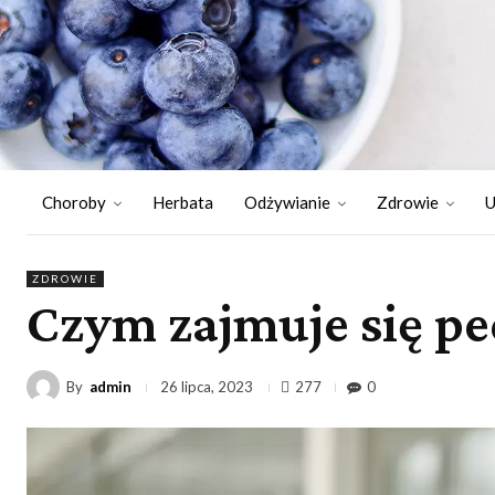
Choroby
Herbata
Odżywianie
Zdrowie
U
ZDROWIE
Czym zajmuje się pe
By
admin
277
0
26 lipca, 2023