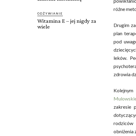
powikłanio
różne meto
ODŻYWIANIE
Witamina E – jej nigdy za
Drugim z
wiele
plan tera
pod uwagę
dziecięcy
leków. Ped
psychotera
zdrowia dz
Kolejny
Mulowskie
zakresie 
dotyczący
rodziców 
obniżenia 