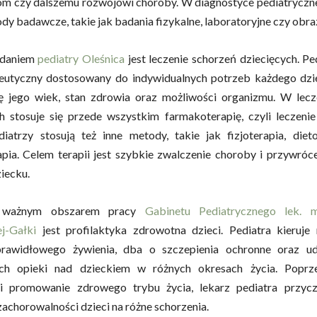
m czy dalszemu rozwojowi choroby. W diagnostyce pediatrycznej
dy badawcze, takie jak badania fizykalne, laboratoryjne czy obr
adaniem
pediatry Oleśnica
jest leczenie schorzeń dziecięcych. Pe
peutyczny dostosowany do indywidualnych potrzeb każdego dzi
 jego wiek, stan zdrowia oraz możliwości organizmu. W lecz
ch stosuje się przede wszystkim farmakoterapię, czyli leczen
iatrzy stosują też inne metody, takie jak fizjoterapia, diet
pia. Celem terapii jest szybkie zwalczenie choroby i przywróc
iecku.
m ważnym obszarem pracy
Gabinetu Pediatrycznego lek. 
j-Gałki
jest profilaktyka zdrowotna dzieci. Pediatra kieruj
prawidłowego żywienia, dba o szczepienia ochronne oraz ud
ch opieki nad dzieckiem w różnych okresach życia. Poprz
i promowanie zdrowego trybu życia, lekarz pediatra przycz
zachorowalności dzieci na różne schorzenia.