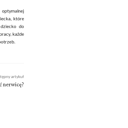
a optymalnej
ecka, które
 dziecko do
łpracy, każde
otrzeb.
tępny artykuł
ć nerwicę?