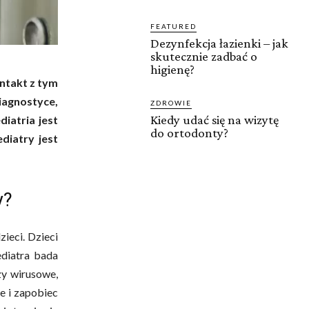
FEATURED
Dezynfekcja łazienki – jak
skutecznie zadbać o
higienę?
ontakt z tym
diagnostyce,
ZDROWIE
Kiedy udać się na wizytę
diatria jest
do ortodonty?
diatry jest
y?
ieci. Dzieci
ediatra bada
czy wirusowe,
e i zapobiec