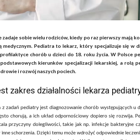
e zadaje sobie wielu rodziców, kiedy po raz pierwszy mają k
tą medycznym. Pediatra to lekarz, który specjalizuje się w 
 profilaktyce chorób u dzieci do 18. roku życia. W Polsce pe
podstawowych kierunków specjalizacji lekarskiej, a rolą pe
zdrowie i rozwój naszych pociech.
est zakres działalności lekarza pediatr
z zadań pediatry jest diagnozowanie chorób występujących u dz
sto chorują, a ich układ odpornościowy dopiero się rozwija. P
stala przyczyny dolegliwości, takie jak np. infekcje bakteryjne 
y inne schorzenia. Dzięki temu może wdrożyć odpowiednie leczeni