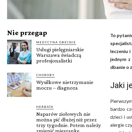
Nie przegap
To pytani
MEDYCYNA OBECNIE
specjalis
Usługi pielęgniarskie
leczeniu i
Warszawa świadczą
jednym z 
profesjonalistki
dbanie o 
CHOROBY
Wysiłkowe nietrzymanie
Jaki j
moczu – diagnoza
Pierwszym 
HERBATA
bardzo czę
Naparów ziołowych nie
dzieci i u
można pić dłużej niż przez
alergie cz
trzy tygodnie. Potem należy
zmienić mieszankę