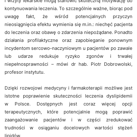
i wizyty lekarskie mogą stanowić skuteczną motywację do
kontynuowania leczenia. To szczególnie ważne, biorąc pod
uwagę fakt, że wśród potencjalnych przyczyn
nieosiągnięcia efektu wymienia się m.in.: niechęć pacjenta
do leczenia oraz obawę o zdarzenia niepożądane. Ponadto
działania profilaktyczne oraz zapobieganie ponownym
incydentom sercowo-naczyniowym u pacjentów po zawale
lub udarze redukuje ryzyko zgonów i trwałej
niepełnosprawności – mówi dr hab. Piotr Dobrowolski,
profesor instytutu.
Dzięki rozwojowi medycyny i farmakoterapii możliwe jest
istotne poprawienie skuteczności leczenia dyslipidemii
w Polsce. Dostępnych jest coraz więcej opcji
terapeutycznych, które potencjalnie mogą poprawić
zaangażowanie pacjentów i w części zredukować
trudności w osiąganiu docelowych wartości stężeń
lipidów.