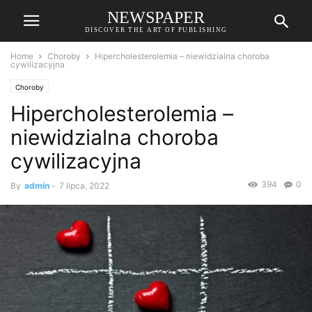
NEWSPAPER
DISCOVER THE ART OF PUBLISHING
Home
Choroby
Hipercholesterolemia – niewidzialna choroba
cywilizacyjna
Choroby
Hipercholesterolemia –
niewidzialna choroba
cywilizacyjna
394
0
By
admin
-
7 lipca, 2022