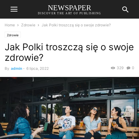
NEWSPAPER
DISCOVER THE ART OF PUBLISHING
Home
Zdrowie
Jak Polki troszczą się o swoje zdrowie?
Zdrowie
Jak Polki troszczą się o swoje
zdrowie?
329
0
By
admin
-
6 lipca, 2022