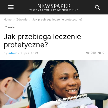
NEWSPAPER
DISCOVER THE ART OF PUBLISHING
Home
Zdrowie
Jak przebiega leczenie protetyczne?
Zdrowie
Jak przebiega leczenie
protetyczne?
260
0
By
admin
-
7 lipca, 2023