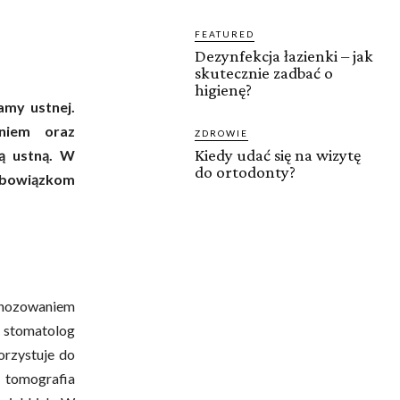
FEATURED
Dezynfekcja łazienki – jak
skutecznie zadbać o
higienę?
amy ustnej.
eniem oraz
ZDROWIE
Kiedy udać się na wizytę
mą ustną. W
do ortodonty?
 obowiązkom
gnozowaniem
 stomatolog
orzystuje do
 tomografia