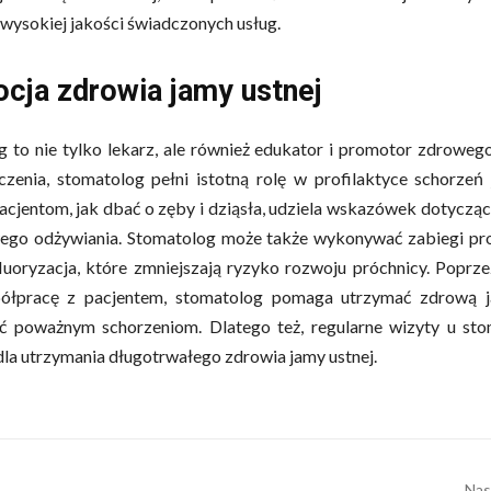
wysokiej jakości świadczonych usług.
cja zdrowia jamy ustnej
 to nie tylko lekarz, ale również edukator i promotor zdrowego 
zenia, stomatolog pełni istotną rolę w profilaktyce schorzeń 
cjentom, jak dbać o zęby i dziąsła, udziela wskazówek dotyczący
ego odżywiania. Stomatolog może także wykonywać zabiegi pro
fluoryzacja, które zmniejszają ryzyko rozwoju próchnicy. Poprze
półpracę z pacjentem, stomatolog pomaga utrzymać zdrową j
ć poważnym schorzeniom. Dlatego też, regularne wizyty u sto
la utrzymania długotrwałego zdrowia jamy ustnej.
Nas