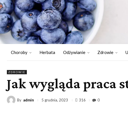
Choroby
Herbata
Odżywianie
Zdrowie
U
ZDROWIE
Jak wygląda praca 
By
admin
316
0
5 grudnia, 2023