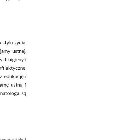
stylu życia.
jamy ustnej.
ch higieny i
filaktyczne,
z edukację i
amę ustną i
matologa są
tępny artykuł