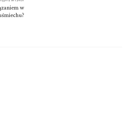
iązaniem w
 uśmiechu?