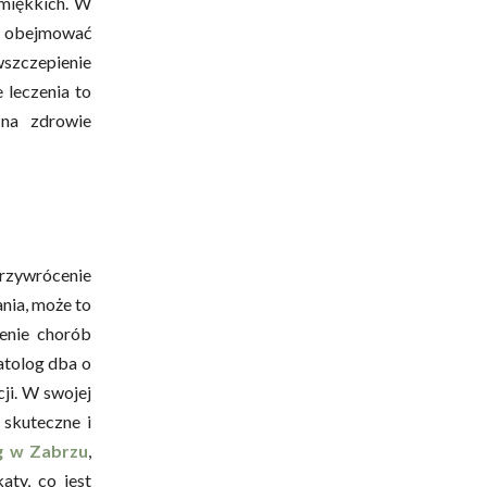
 miękkich. W
że obejmować
wszczepienie
 leczenia to
na zdrowie
rzywrócenie
nia, może to
zenie chorób
atolog dba o
ji. W swojej
 skuteczne i
g w Zabrzu
,
aty, co jest