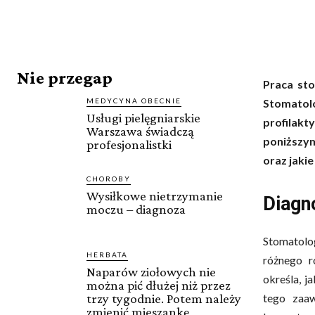
Nie przegap
Praca st
MEDYCYNA OBECNIE
Stomatol
Usługi pielęgniarskie
profilak
Warszawa świadczą
poniższym
profesjonalistki
oraz jaki
CHOROBY
Wysiłkowe nietrzymanie
Diagn
moczu – diagnoza
Stomatolo
HERBATA
różnego r
Naparów ziołowych nie
określa, j
można pić dłużej niż przez
tego zaaw
trzy tygodnie. Potem należy
zmienić mieszankę