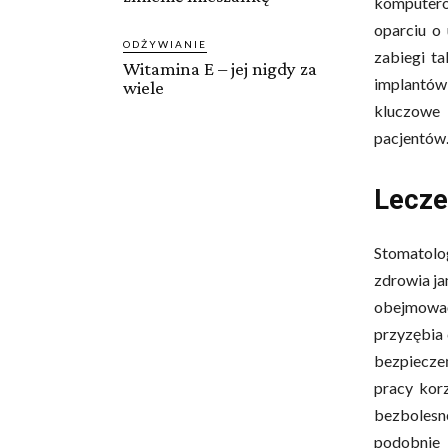
komputero
oparciu o
ODŻYWIANIE
zabiegi t
Witamina E – jej nigdy za
implantów 
wiele
kluczowe
pacjentów
Lecze
Stomatolo
zdrowia ja
obejmować
przyzębia 
bezpieczeń
pracy korz
bezbolesn
podobnie j