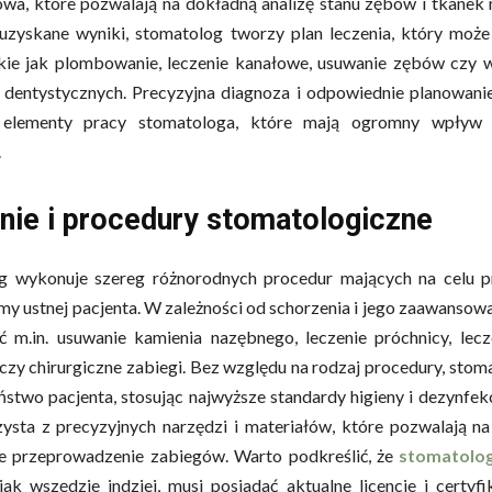
wa, które pozwalają na dokładną analizę stanu zębów i tkanek
 uzyskane wyniki, stomatolog tworzy plan leczenia, który mo
akie jak plombowanie, leczenie kanałowe, usuwanie zębów czy 
dentystycznych. Precyzyjna diagnoza i odpowiednie planowanie
 elementy pracy stomatologa, które mają ogromny wpływ 
.
nie i procedury stomatologiczne
g wykonuje szereg różnorodnych procedur mających na celu p
my ustnej pacjenta. W zależności od schorzenia i jego zaawansowa
 m.in. usuwanie kamienia nazębnego, leczenie próchnicy, lec
czy chirurgiczne zabiegi. Bez względu na rodzaj procedury, stom
stwo pacjenta, stosując najwyższe standardy higieny i dezynfekc
ysta z precyzyjnych narzędzi i materiałów, które pozwalają na
e przeprowadzenie zabiegów. Warto podkreślić, że
stomatolo
ak wszędzie indziej, musi posiadać aktualne licencje i certyfik