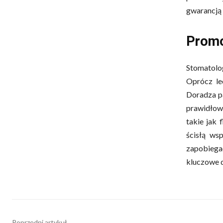
gwarancją 
Promo
Stomatolog
Oprócz lec
Doradza pa
prawidłow
takie jak 
ścisłą ws
zapobiega
kluczowe d
Poprzedni artykuł