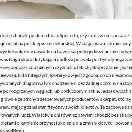
 ludzi chodzić po domu boso. Spór o to, czy robią w ten sposób źl
e od lat na polskiej scenie lekarskiej. W ciągu ostatnich miesięcy 
wykle konkretne dowody na to, że skarpetki jednoznacznie źle wp
wie. Naga skóra dotykająca podłoża pozwala pozbyć się negatywn
nej podczas codziennych czynności, takich jak sprzątanie, jedze
telewizji. Elita tutejszych ezoteryków jest zgodna, co do niesamo
ywołanych długotrwałym chodzeniem bez żadnej ochrony na stop
e po rozgrzanych węglach lub potłuczonym szkle. Jednak wciąż is
 głównie ze strony zdesperowanych producentów skarpet, którzy 
eresy, mając gdzieś stan fizyczny swoich klientów. Te zachowania
rowanych ludzi. Właściwie oni również powinni chodzić bez skarpe
 piętami o kamienie przynosi ukojenie dla zmysłu dotyku i powonieni
nie myliśmy).