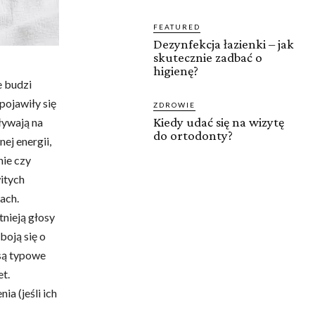
FEATURED
Dezynfekcja łazienki – jak
skutecznie zadbać o
higienę?
e budzi
pojawiły się
ZDROWIE
Kiedy udać się na wizytę
ływają na
do ortodonty?
ej energii,
nie czy
witych
ach.
tnieją głosy
boją się o
 są typowe
t.
a (jeśli ich