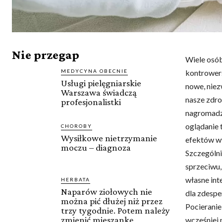
Nie przegap
Wiele osób
MEDYCYNA OBECNIE
kontrowersj
Usługi pielęgniarskie
nowe, niez
Warszawa świadczą
nasze zdro
profesjonalistki
nagromadzo
oglądanie 
CHOROBY
Wysiłkowe nietrzymanie
efektów w
moczu – diagnoza
Szczególni
sprzeciwu,
własne int
HERBATA
Naparów ziołowych nie
dla zdespe
można pić dłużej niż przez
Pocieranie
trzy tygodnie. Potem należy
zmienić mieszankę
wcześniej 