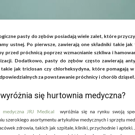
giczne pasty do zębów posiadają wiele zalet, które przyczyn
amy ustnej. Po pierwsze, zawierają one składniki takie jak 
by przed próchnicą poprzez wzmacnianie szkliwa i hamowa
izacji. Dodatkowo, pasty do zębów często zawierają ant
, takie jak triclosan czy chlorheksydyna, które pomagają w
odpowiedzialnych za powstawanie próchnicy i chorób dziąseł.
wyróżnia się hurtownia medyczna?
a medyczna JRJ Medical
wyróżnia się na rynku swoją spec
niu szerokiego asortymentu artykułów medycznych i sprzętu me
acówek zdrowia, takich jak szpitale, kliniki, przychodnie i apteki