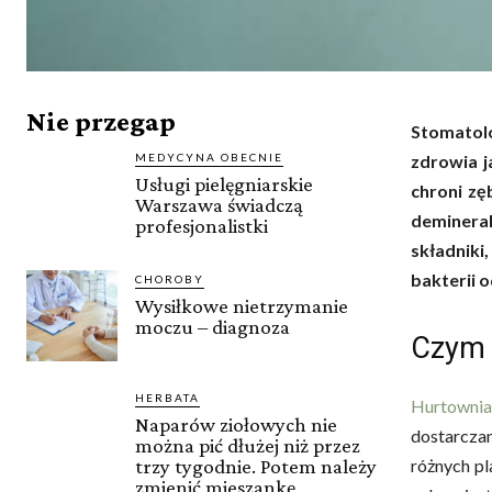
Nie przegap
Stomatolo
MEDYCYNA OBECNIE
zdrowia j
Usługi pielęgniarskie
chroni zę
Warszawa świadczą
demineral
profesjonalistki
składniki
bakterii 
CHOROBY
Wysiłkowe nietrzymanie
moczu – diagnoza
Czym 
HERBATA
Hurtowni
Naparów ziołowych nie
dostarcza
można pić dłużej niż przez
różnych pl
trzy tygodnie. Potem należy
zmienić mieszankę