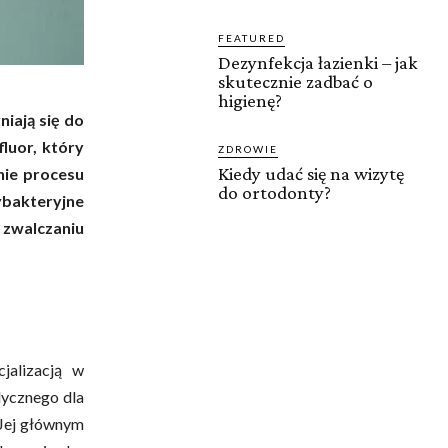
FEATURED
Dezynfekcja łazienki – jak
skutecznie zadbać o
higienę?
iają się do
fluor, który
ZDROWIE
Kiedy udać się na wizytę
nie procesu
do ortodonty?
ybakteryjne
 zwalczaniu
jalizacją w
dycznego dla
. Jej głównym