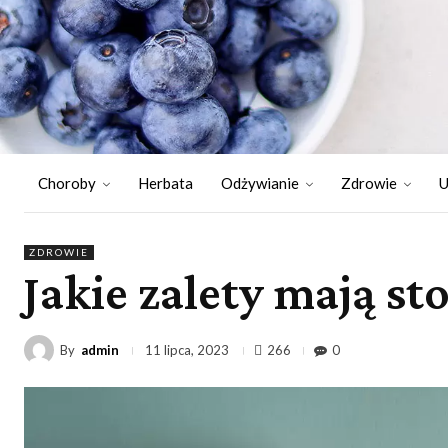
Choroby
Herbata
Odżywianie
Zdrowie
U
ZDROWIE
Jakie zalety mają s
By
admin
266
0
11 lipca, 2023