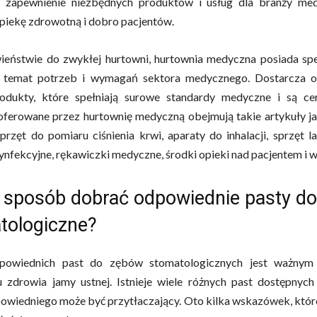
t zapewnienie niezbędnych produktów i usług dla branży med
piekę zdrowotną i dobro pacjentów.
ieństwie do zwykłej hurtowni, hurtownia medyczna posiada spe
 temat potrzeb i wymagań sektora medycznego. Dostarcza o
rodukty, które spełniają surowe standardy medyczne i są cer
ferowane przez hurtownię medyczną obejmują takie artykuły ja
przęt do pomiaru ciśnienia krwi, aparaty do inhalacji, sprzęt la
ynfekcyjne, rękawiczki medyczne, środki opieki nad pacjentem i wi
i sposób dobrać odpowiednie pasty d
tologiczne?
powiednich past do zębów stomatologicznych jest ważnym
 zdrowia jamy ustnej. Istnieje wiele różnych past dostępnych
owiedniego może być przytłaczający. Oto kilka wskazówek, któ