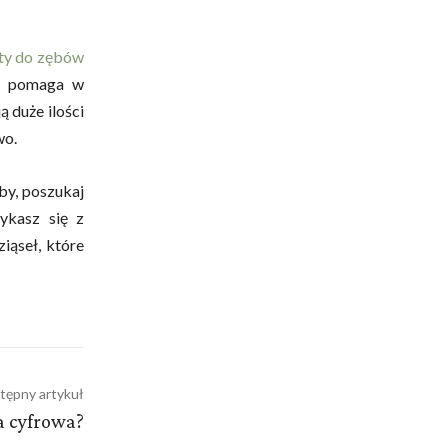
ty do zębów
ry pomaga w
ą duże ilości
wo.
by, poszukaj
ykasz się z
ziąseł, które
tępny artykuł
a cyfrowa?