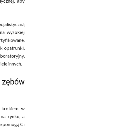
ycznej, aby
cjalistyczną
na wysokiej
tyfikowane.
k opatrunki,
boratoryjny,
ele innych.
o zębów
 krokiem w
 na rynku, a
re pomogą Ci