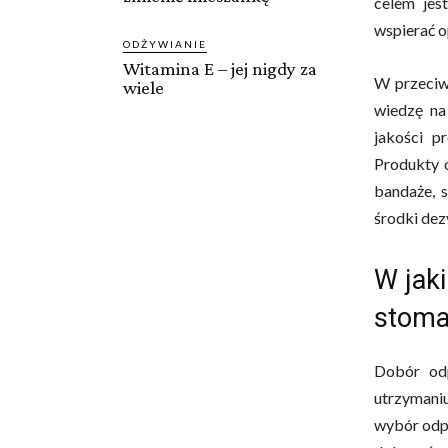
celem jes
wspierać o
ODŻYWIANIE
Witamina E – jej nigdy za
W przeciw
wiele
wiedzę na
jakości p
Produkty o
bandaże, s
środki dez
W jak
stoma
Dobór od
utrzymaniu
wybór odp