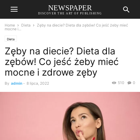
NEWSPAPER
DISCOVER THE ART OF PUBLISHING
Home
Dieta
Zęby na diecie? Dieta dla zębów! Co jeść żeby mieć
mocne i...
Dieta
Zęby na diecie? Dieta dla
zębów! Co jeść żeby mieć
mocne i zdrowe zęby
510
0
By
admin
-
8 lipca, 2022