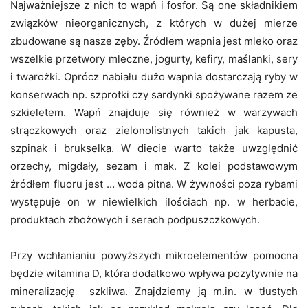
Najważniejsze z nich to wapń i fosfor. Są one składnikiem
związków nieorganicznych, z których w dużej mierze
zbudowane są nasze zęby. Źródłem wapnia jest mleko oraz
wszelkie przetwory mleczne, jogurty, kefiry, maślanki, sery
i twarożki. Oprócz nabiału dużo wapnia dostarczają ryby w
konserwach np. szprotki czy sardynki spożywane razem ze
szkieletem. Wapń znajduje się również w warzywach
strączkowych oraz zielonolistnych takich jak kapusta,
szpinak i brukselka. W diecie warto także uwzględnić
orzechy, migdały, sezam i mak. Z kolei podstawowym
źródłem fluoru jest … woda pitna. W żywności poza rybami
występuje on w niewielkich ilościach np. w herbacie,
produktach zbożowych i serach podpuszczkowych.
Przy wchłanianiu powyższych mikroelementów pomocna
będzie witamina D, która dodatkowo wpływa pozytywnie na
mineralizację szkliwa. Znajdziemy ją m.in. w tłustych