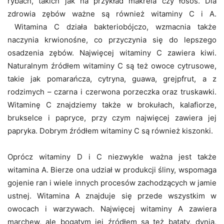
rybach, takich jak na przykład makrela czy łosoś. Dla
zdrowia zębów ważne są również witaminy C i A.
Witamina C działa bakteriobójczo, wzmacnia także
naczynia krwionośne, co przyczynia się do lepszego
osadzenia zębów. Najwięcej witaminy C zawiera kiwi.
Naturalnym źródłem witaminy C są też owoce cytrusowe,
takie jak pomarańcza, cytryna, guawa, grejpfrut, a z
rodzimych – czarna i czerwona porzeczka oraz truskawki.
Witaminę C znajdziemy także w brokułach, kalafiorze,
brukselce i papryce, przy czym najwięcej zawiera jej
papryka. Dobrym źródłem witaminy C są również kiszonki.
Oprócz witaminy D i C niezwykle ważna jest także
witamina A. Bierze ona udział w produkcji śliny, wspomaga
gojenie ran i wiele innych procesów zachodzących w jamie
ustnej. Witamina A znajduje się przede wszystkim w
owocach i warzywach. Najwięcej witaminy A zawiera
marchew, ale bogatym jej źródłem są też bataty, dynia,