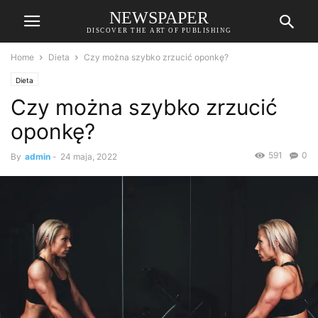
NEWSPAPER
DISCOVER THE ART OF PUBLISHING
Home
Dieta
Czy można szybko zrzucić oponkę?
Dieta
Czy można szybko zrzucić
oponkę?
591
0
By
admin
-
24 maja, 2022